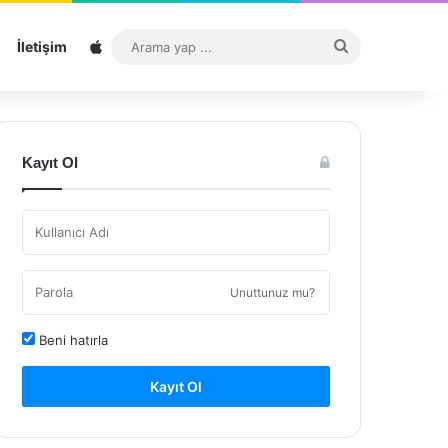
Sitemap
Arama
İletişim
yap
...
Kayıt Ol
Unuttunuz mu?
Beni hatırla
Kayıt Ol