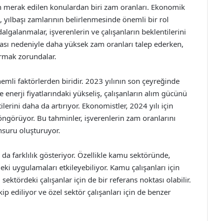
 en merak edilen konulardan biri zam oranları. Ekonomik
ı, yılbaşı zamlarının belirlenmesinde önemli bir rol
galanmalar, işverenlerin ve çalışanların beklentilerini
rtması nedeniyle daha yüksek zam oranları talep ederken,
rmak zorundalar.
nemli faktörlerden biridir. 2023 yılının son çeyreğinde
 enerji fiyatlarındaki yükseliş, çalışanların alım gücünü
erini daha da artırıyor. Ekonomistler, 2024 yılı için
öngörüyor. Bu tahminler, işverenlerin zam oranlarını
nsuru oluşturuyor.
ı da farklılık gösteriyor. Özellikle kamu sektöründe,
eki uygulamaları etkileyebiliyor. Kamu çalışanları için
sektördeki çalışanlar için de bir referans noktası olabilir.
 ediliyor ve özel sektör çalışanları için de benzer