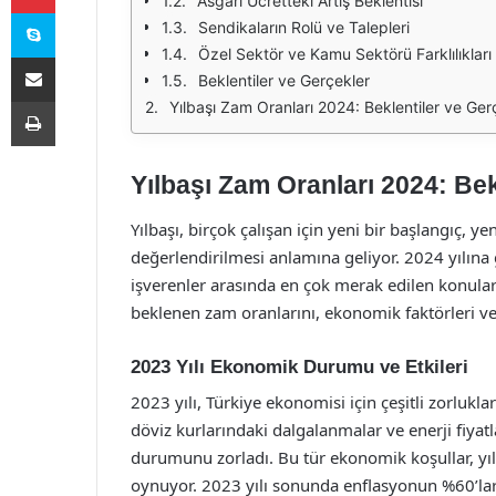
Asgari Ücretteki Artış Beklentisi
Skype
Sendikaların Rolü ve Talepleri
Özel Sektör ve Kamu Sektörü Farklılıkları
E-Posta ile paylaş
Beklentiler ve Gerçekler
Yazdır
Yılbaşı Zam Oranları 2024: Beklentiler ve Ger
Yılbaşı Zam Oranları 2024: Bek
Yılbaşı, birçok çalışan için yeni bir başlangıç
değerlendirilmesi anlamına geliyor. 2024 yılına 
işverenler arasında en çok merak edilen konulard
beklenen zam oranlarını, ekonomik faktörleri ve 
2023 Yılı Ekonomik Durumu ve Etkileri
2023 yılı, Türkiye ekonomisi için çeşitli zorlukl
döviz kurlarındaki dalgalanmalar ve enerji fiyatl
durumunu zorladı. Bu tür ekonomik koşullar, yıl
oynuyor. 2023 yılı sonunda enflasyonun %60’lara 