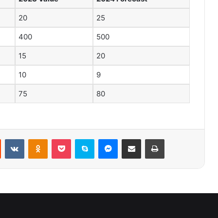
20
25
400
500
15
20
10
9
75
80
st
Reddit
VKontakte
Odnoklassniki
Pocket
Skype
Messenger
E-Posta ile paylaş
Yazdır