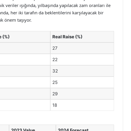
 veriler ışığında, yılbaşında yapılacak zam oranları ile
anda, her iki tarafın da beklentilerini karşılayacak bir
k önem taşıyor.
e (%)
Real Raise (%)
27
22
32
25
29
18
2023 Value
2024 Forecast