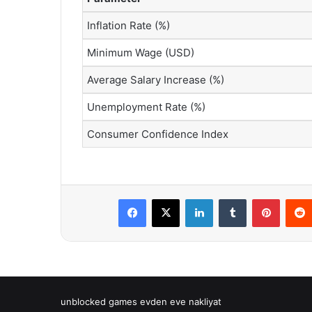
Inflation Rate (%)
Minimum Wage (USD)
Average Salary Increase (%)
Unemployment Rate (%)
Consumer Confidence Index
Facebook
X
LinkedIn
Tumblr
Pintere
unblocked games
evden eve nakliyat