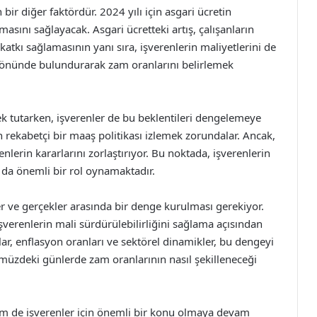
 bir diğer faktördür. 2024 yılı için asgari ücretin
asını sağlayacak. Asgari ücretteki artış, çalışanların
tkı sağlamasının yanı sıra, işverenlerin maliyetlerini de
z önünde bulundurarak zam oranlarını belirlemek
sek tutarken, işverenler de bu beklentileri dengelemeye
çin rekabetçi bir maaş politikası izlemek zorundalar. Ancak,
enlerin kararlarını zorlaştırıyor. Bu noktada, işverenlerin
r da önemli bir rol oynamaktadır.
er ve gerçekler arasında bir denge kurulması gerekiyor.
erenlerin mali sürdürülebilirliğini sağlama açısından
ar, enflasyon oranları ve sektörel dinamikler, bu dengeyi
ümüzdeki günlerde zam oranlarının nasıl şekilleneceği
hem de işverenler için önemli bir konu olmaya devam