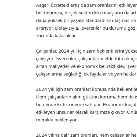
Asgari ücretteki artış da zam oranlarını etkileyen
belirlenmesi, birçok sektördeki maaşların da artm
daha yüksek bir yaşam standardına ulaşmasına ka
artırıyor. Dolayısıyla, işverenler bu durumu gö
zorunda kalacaklar.
Çalışanlar, 2024 yılı için zam beklentilerini yük
çalışıyor. İşverenler, çalışanlarını elde tutmak i
artan maliyetler ve ekonomik belirsizlikler, işver
çalışanlarına sağladığı ek faydalar ve yan hakla
2024 yılı için zam oranları konusunda beklentil
Hem çalışanların alım gücünü koruma hem de işv
bu denge kritik öneme sahiptir. Ekonomik koşull
etkileyen unsurlar olarak karşımıza çıkıyor. Ön
merakla bekleniyor.
2024 yılına dair zam oranları, hem çalışanlar 