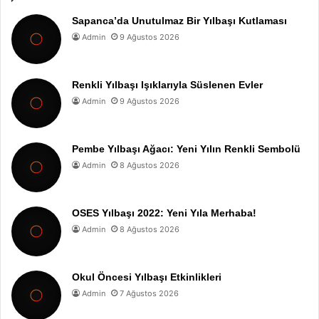
Sapanca’da Unutulmaz Bir Yılbaşı Kutlaması
Admin
9 Ağustos 2026
Renkli Yılbaşı Işıklarıyla Süslenen Evler
Admin
9 Ağustos 2026
Pembe Yılbaşı Ağacı: Yeni Yılın Renkli Sembolü
Admin
8 Ağustos 2026
OSES Yılbaşı 2022: Yeni Yıla Merhaba!
Admin
8 Ağustos 2026
Okul Öncesi Yılbaşı Etkinlikleri
Admin
7 Ağustos 2026