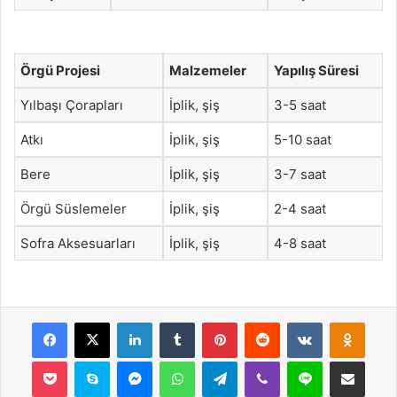
Örgü Projesi
Malzemeler
Yapılış Süresi
Yılbaşı Çorapları
İplik, şiş
3-5 saat
Atkı
İplik, şiş
5-10 saat
Bere
İplik, şiş
3-7 saat
Örgü Süslemeler
İplik, şiş
2-4 saat
Sofra Aksesuarları
İplik, şiş
4-8 saat
Facebook
X
LinkedIn
Tumblr
Pinterest
Reddit
VKontakte
Odnok
Pocket
Skype
Messenger
WhatsApp
Telegram
Viber
Line
E-Posta ile payla