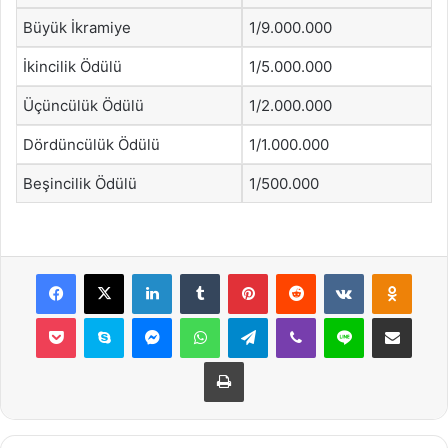
Büyük İkramiye
1/9.000.000
İkincilik Ödülü
1/5.000.000
Üçüncülük Ödülü
1/2.000.000
Dördüncülük Ödülü
1/1.000.000
Beşincilik Ödülü
1/500.000
Facebook
X
LinkedIn
Tumblr
Pinterest
Reddit
VKontakte
Odnok
Pocket
Skype
Messenger
WhatsApp
Telegram
Viber
Line
E-Posta ile payla
Yazdır