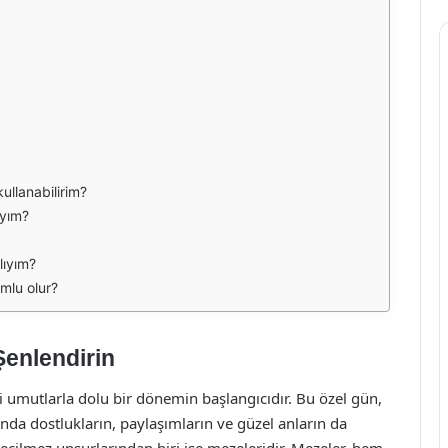
kullanabilirim?
ıyım?
lıyım?
umlu olur?
 Şenlendirin
ni umutlarla dolu bir dönemin başlangıcıdır. Bu özel gün,
anda dostlukların, paylaşımların ve güzel anların da
geçilmez unsurlarından biri ise mezeleridir. Mezeler, hem