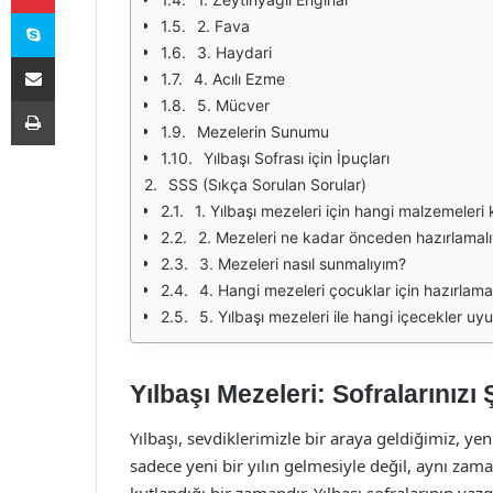
Skype
2. Fava
3. Haydari
E-Posta ile paylaş
4. Acılı Ezme
Yazdır
5. Mücver
Mezelerin Sunumu
Yılbaşı Sofrası için İpuçları
SSS (Sıkça Sorulan Sorular)
1. Yılbaşı mezeleri için hangi malzemeleri 
2. Mezeleri ne kadar önceden hazırlamal
3. Mezeleri nasıl sunmalıyım?
4. Hangi mezeleri çocuklar için hazırlama
5. Yılbaşı mezeleri ile hangi içecekler uy
Yılbaşı Mezeleri: Sofralarınızı
Yılbaşı, sevdiklerimizle bir araya geldiğimiz, ye
sadece yeni bir yılın gelmesiyle değil, aynı zam
kutlandığı bir zamandır. Yılbaşı sofralarının vaz