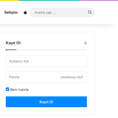
Sitemap
Arama
İletişim
yap
...
Kayıt Ol
Unuttunuz mu?
Beni hatırla
Kayıt Ol