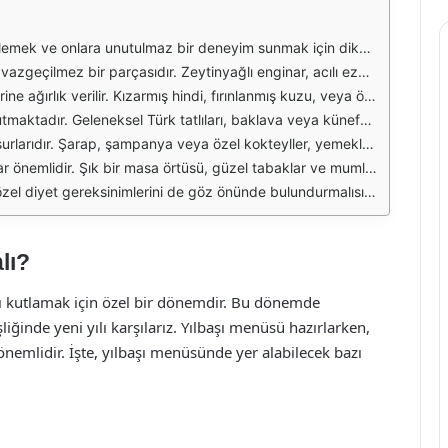
 yılbaşı kutlamalarının ruhunu yansıtmalıdır. Geleneksel lezzetlerden modern dokunuşlara kadar birçok seçenek bulunmaktadır. Herkesin damak zevkine hitap eden bir menü oluşturmak, misafirlerinizin keyifli bir akşam geçirmesini sağlayacaktır.
artırır ve misafirlerin iştahını açar. Ayrıca, sıcak mezeler de eklenerek çeşitlilik sağlanabilir. Fırında beyaz peynir, karides güveç gibi seçenekler, başlangıçları daha da özel kılacaktır.
arasında yer alır. Et yemeklerinin yanında sunulacak garnitürler de oldukça önemlidir. Patates püresi, sebze graten veya pirinç pilavı gibi klasik yan yemekler, ana yemeği tamamlayarak zengin bir tat deneyimi sunar.
veya meyve turtası gibi modern tatlılar da tercih edilebilir. Tatlıların sunumu, yemeğin genel atmosferini tamamlamak açısından büyük bir öneme sahiptir. Şık tabaklar ve güzel sunumlar, misafirlerinize görsel bir şölen sunar.
lsüz alternatifler de sunarak her misafirin damak zevkine hitap etmek önemlidir. Aromalı sodalar, meyve suları ve çeşitli bitki çayları, yılbaşı akşamının neşesini artıracaktır.
ca, yılbaşı temalı süslemeler ile masa üzerinde hoş bir atmosfer yaratabilirsiniz. Misafirlerinizi ağırlarken, göz alıcı bir masa düzeni ile onları etkilemek, unutulmaz anlar yaşatacaktır.
rleriniz için alternatifler sunmak, onların da keyifli bir akşam geçirmelerini sağlayacaktır. Bu şekilde, herkesin mutlu olduğu ve güzel anılar biriktirdiği bir yılbaşı akşamı yaratabilirsiniz.
lı?
cını kutlamak için özel bir dönemdir. Bu dönemde
liğinde yeni yılı karşılarız. Yılbaşı menüsü hazırlarken,
nemlidir. İşte, yılbaşı menüsünde yer alabilecek bazı