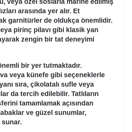
zu, veya özel soslarla marine edilmiş
ızları arasında yer alır. Et
k garnitürler de oldukça önemlidir.
ya pirinç pilavı gibi klasik yan
yarak zengin bir tat deneyimi
önemli bir yer tutmaktadır.
lava veya künefe gibi seçeneklerle
anı sıra, çikolatalı sufle veya
r da tercih edilebilir. Tatlıların
ferini tamamlamak açısından
tabaklar ve güzel sunumlar,
n sunar.