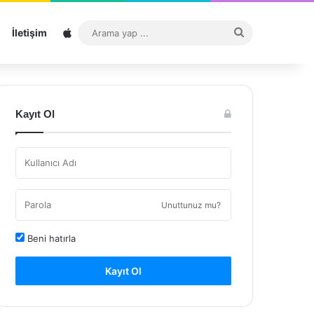
Sitemap
Arama
İletişim
yap
...
Kayıt Ol
Unuttunuz mu?
Beni hatırla
Kayıt Ol