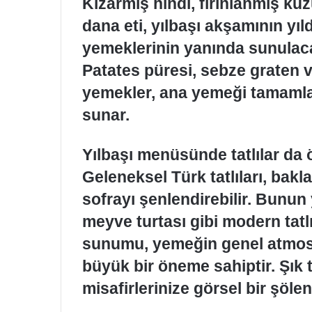
Kızarmış hindi, fırınlanmış ku
dana eti, yılbaşı akşamının yıld
yemeklerinin yanında sunulaca
Patates püresi, sebze graten ve
yemekler, ana yemeği tamamla
sunar.
Yılbaşı menüsünde tatlılar da 
Geleneksel Türk tatlıları, bak
sofrayı şenlendirebilir. Bunun y
meyve turtası gibi modern tatlıla
sunumu, yemeğin genel atmos
büyük bir öneme sahiptir. Şık 
misafirlerinize görsel bir şöle