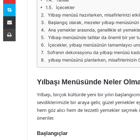
Skype
İçecekler
Yılbaşı menüsü hazırlarken, misafirlerinizi etkilemek ve onlara unutulmaz bir deneyim sunmak için dikkatli bir planlama yapmak önemlidir. Menüde yer alacak yemeklerin çeşitliliği, lezzeti ve sunumu,
E-Posta ile paylaş
Başlangıç olarak, mezeler yılbaşı menüsünün vazgeçilmez bir parçasıdır. Zeytinyağlı enginar, acılı ezme, haydari gibi soğuk mezeler, sofranın görselliğini 
Yazdır
Ana yemekler arasında, genellikle et yemeklerine ağırlık verilir. Kızarmış hindi, fırınlanmış kuzu, veya özel soslarla marine edilmiş dana eti, yılbaşı akşamının yıldızları 
Yılbaşı menüsünde tatlılar da önemli bir yer tutmaktadır. Geleneksel Türk tatlıları, baklava veya künefe gibi seçeneklerle sofrayı şenlendirebilir. Bunun yanı sıra, çikolatalı sufle 
İçecekler, yılbaşı menüsünün tamamlayıcı unsurlarıdır. Şarap, şampanya veya özel kokteyller, yemeklerin yanında servis edilebilir. Ayrıca, alko
Sofranın dekorasyonu da yılbaşı menüsü kadar önemlidir. Şık bir masa örtüsü, güzel tabaklar ve mumlar, akşam yemeğinizi daha özel hale getirebilir. Ayrı
yılbaşı menüsünü planlarken, misafirlerinizin özel diyet gereksinimlerini de göz önünde bulundurmalısınız. Vejetaryen, vegan veya glütensiz beslenen misafi
Yılbaşı Menüsünde Neler Olma
Yılbaşı, birçok kültürde yeni bir yılın başlangı
sevdiklerimizle bir araya gelir, güzel yemekler eş
hem göz alıcı hem de lezzetli yemekler seçmek ö
öneriler.
Başlangıçlar