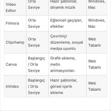
Orta
Hazır şablonlar,
Windows,
Video
Seviye
dinamik müzik
Mac
Editor
Orta
Eğlenceli geçişler,
Windows,
Filmora
Seviye
efektler
Mac
Çevrimiçi
Orta
Web
Clipchamp
düzenleme, sosyal
Seviye
Tabanlı
medya uyumlu
Başlangıç
Grafik ekleme,
Web
Canva
/ Orta
metin
Tabanlı
Seviye
animasyonları
Başlangıç
Hazır şablonlar,
Web
InVideo
/ Orta
görsel içerik
Tabanlı
Seviye
ekleme