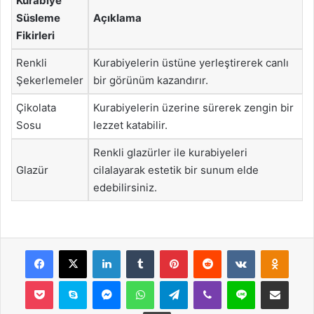
Kurabiye
Süsleme
Açıklama
Fikirleri
Renkli
Kurabiyelerin üstüne yerleştirerek canlı
Şekerlemeler
bir görünüm kazandırır.
Çikolata
Kurabiyelerin üzerine sürerek zengin bir
Sosu
lezzet katabilir.
Renkli glazürler ile kurabiyeleri
Glazür
cilalayarak estetik bir sunum elde
edebilirsiniz.
Facebook
X
LinkedIn
Tumblr
Pinterest
Reddit
VKontakte
Odnok
Pocket
Skype
Messenger
WhatsApp
Telegram
Viber
Line
E-Posta ile payla
Yazdır