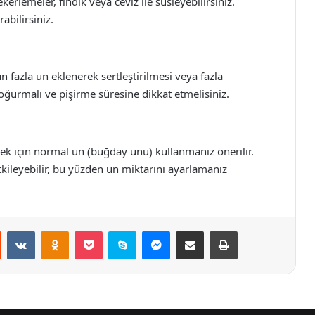
kerlemeler, fındık veya ceviz ile süsleyebilirsiniz.
rabilirsiniz.
 fazla un eklenerek sertleştirilmesi veya fazla
 yoğurmalı ve pişirme süresine dikkat etmelisiniz.
tmek için normal un (buğday unu) kullanmanız önerilir.
kileyebilir, bu yüzden un miktarını ayarlamanız
st
Reddit
VKontakte
Odnoklassniki
Pocket
Skype
Messenger
E-Posta ile paylaş
Yazdır