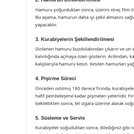
Hamuru yoğurduktan sonra, üzerini streç film il
Bu aşama, hamurun daha iyi şekil almasını sağla
yapacaktır.
3. Kurabiyelerin Şekillendirilmesi
Dinlenen hamuru buzdolabından çıkarın ve un s
kalınlığında açmaya özen gösterin. Ardından, kal
kalıplarıyla hamuru kesin. Kesilen hamurları yağlı 
4. Pişirme Süreci
Önceden ısıtılmış 180 derece fırında, kurabiyeler
hafif pembeleşene kadar pişmeleri yeterlidir. Fı
beklettikten sonra, tel ızgara üzerine alarak so
5. Süsleme ve Servis
Kurabiyeler soğuduktan sonra, dilediğiniz gibi s