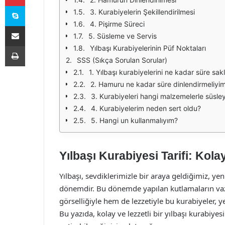
Skype
3. Kurabiyelerin Şekillendirilmesi
4. Pişirme Süreci
E-Posta ile paylaş
5. Süsleme ve Servis
Yazdır
Yılbaşı Kurabiyelerinin Püf Noktaları
SSS (Sıkça Sorulan Sorular)
1. Yılbaşı kurabiyelerini ne kadar süre sak
2. Hamuru ne kadar süre dinlendirmeliyi
3. Kurabiyeleri hangi malzemelerle süsley
4. Kurabiyelerim neden sert oldu?
5. Hangi un kullanmalıyım?
Yılbaşı Kurabiyesi Tarifi: Kolay
Yılbaşı, sevdiklerimizle bir araya geldiğimiz, yeni
dönemdir. Bu dönemde yapılan kutlamaların vazg
görselliğiyle hem de lezzetiyle bu kurabiyeler, y
Bu yazıda, kolay ve lezzetli bir yılbaşı kurabiyesi