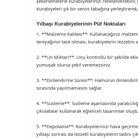
şekerlemelerle kurabiyelerinizi renklendirebilir,
Kurabiyeleri şık bir servis tabağına yerleştirerek,
Yılbaşı Kurabiyelerinin Püf Noktaları
1. **Malzeme Kalitesi**: Kullanacağınız malzemel
tereyağının taze olması, kurabiyelerin lezzetini ar
2. **Un Miktarı**: Unu kontrollü bir şekilde ekle
yumuşak olursa şekil veremezsiniz.
3. **Dinlendirme Süresi**: Hamurun dinlendirilm
sırasında yayılmamasını sağlar.
4. **Süsleme**: Süsleme aşamasında yaratıcılığı
çikolatalar kullanarak eğlenceli tasarımlar oluştu
5. **Depolama**: Kurabiyelerinizi hava geçirmez 
yılbaşı sonrası da lezzetli kurabiyelerin tadını çık