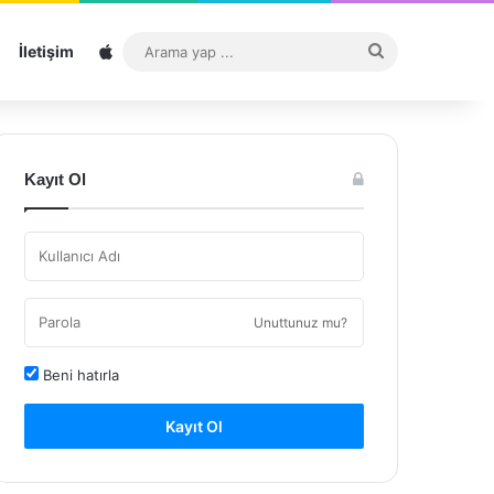
Sitemap
Arama
İletişim
yap
...
Kayıt Ol
Unuttunuz mu?
Beni hatırla
Kayıt Ol