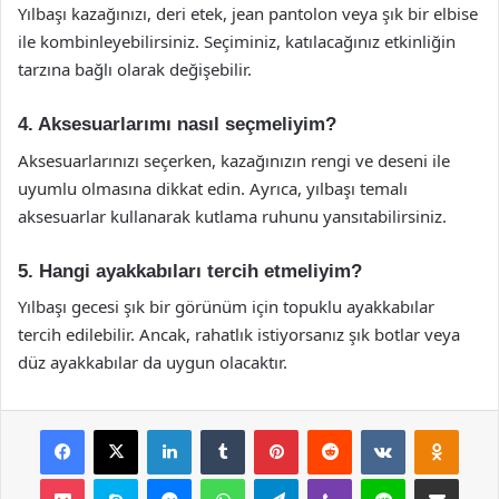
Yılbaşı kazağınızı, deri etek, jean pantolon veya şık bir elbise
ile kombinleyebilirsiniz. Seçiminiz, katılacağınız etkinliğin
tarzına bağlı olarak değişebilir.
4. Aksesuarlarımı nasıl seçmeliyim?
Aksesuarlarınızı seçerken, kazağınızın rengi ve deseni ile
uyumlu olmasına dikkat edin. Ayrıca, yılbaşı temalı
aksesuarlar kullanarak kutlama ruhunu yansıtabilirsiniz.
5. Hangi ayakkabıları tercih etmeliyim?
Yılbaşı gecesi şık bir görünüm için topuklu ayakkabılar
tercih edilebilir. Ancak, rahatlık istiyorsanız şık botlar veya
düz ayakkabılar da uygun olacaktır.
Facebook
X
LinkedIn
Tumblr
Pinterest
Reddit
VKontakte
Odnok
Pocket
Skype
Messenger
WhatsApp
Telegram
Viber
Line
E-Posta ile payla