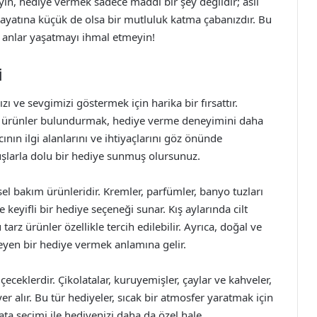
yın, hediye vermek sadece maddi bir şey değildir; asıl
ayatına küçük de olsa bir mutluluk katma çabanızdır. Bu
az anlar yaşatmayı ihmal etmeyin!
i
zı ve sevgimizi göstermek için harika bir fırsattır.
ginç ürünler bulundurmak, hediye verme deneyimini daha
cının ilgi alanlarını ve ihtiyaçlarını göz önünde
şlarla dolu bir hediye sunmuş olursunuz.
sel bakım ürünleridir. Kremler, parfümler, banyo tuzları
keyifli bir hediye seçeneği sunar. Kış aylarında cilt
z ürünler özellikle tercih edilebilir. Ayrıca, doğal ve
eyen bir hediye vermek anlamına gelir.
içeceklerdir. Çikolatalar, kuruyemişler, çaylar ve kahveler,
er alır. Bu tür hediyeler, sıcak bir atmosfer yaratmak için
lata seçimi ile hediyenizi daha da özel hale