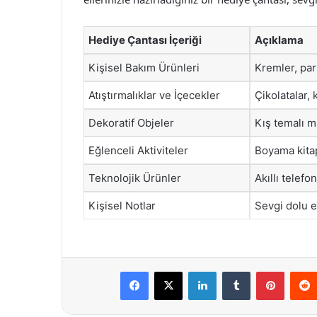
Hediye Çantası İçeriği
Açıklama
Kişisel Bakım Ürünleri
Kremler, parf
Atıştırmalıklar ve İçecekler
Çikolatalar,
Dekoratif Objeler
Kış temalı mu
Eğlenceli Aktiviteler
Boyama kitap
Teknolojik Ürünler
Akıllı telefo
Kişisel Notlar
Sevgi dolu el
Facebook
X
LinkedIn
Tumblr
Pintere