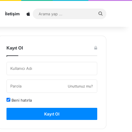
Sitemap
Arama
İletişim
yap
...
Kayıt Ol
Unuttunuz mu?
Beni hatırla
Kayıt Ol