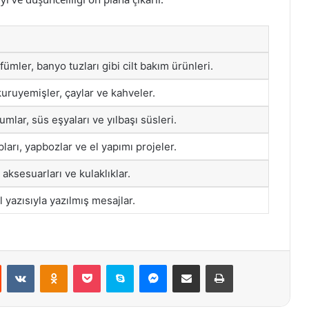
ümler, banyo tuzları gibi cilt bakım ürünleri.
 kuruyemişler, çaylar ve kahveler.
mlar, süs eşyaları ve yılbaşı süsleri.
ları, yapbozlar ve el yapımı projeler.
n aksesuarları ve kulaklıklar.
 yazısıyla yazılmış mesajlar.
st
Reddit
VKontakte
Odnoklassniki
Pocket
Skype
Messenger
E-Posta ile paylaş
Yazdır