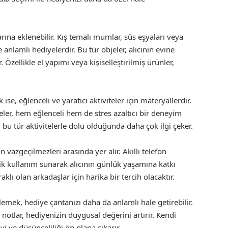
arına eklenebilir. Kış temalı mumlar, süs eşyaları veya
 anlamlı hediyelerdir. Bu tür objeler, alıcının evine
. Özellikle el yapımı veya kişiselleştirilmiş ürünler,
se, eğlenceli ve yaratıcı aktiviteler için materyallerdir.
ler, hem eğlenceli hem de stres azaltıcı bir deneyim
, bu tür aktivitelerle dolu olduğunda daha çok ilgi çeker.
vazgeçilmezleri arasında yer alır. Akıllı telefon
atik kullanım sunarak alıcının günlük yaşamına katkı
aklı olan arkadaşlar için harika bir tercih olacaktır.
klemek, hediye çantanızı daha da anlamlı hale getirebilir.
 notlar, hediyenizin duygusal değerini artırır. Kendi
iyi ve düşünceliliği ön plana çıkarır.