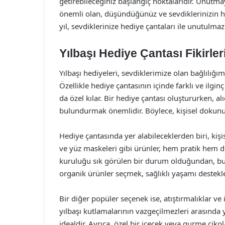
getirebileceğiniz başlangıç noktalarıdır. Unutma
önemli olan, düşündüğünüz ve sevdiklerinizin h
yıl, sevdiklerinize hediye çantaları ile unutulm
Yılbaşı Hediye Çantası Fikirler
Yılbaşı hediyeleri, sevdiklerimize olan bağlılığımı
Özellikle hediye çantasının içinde farklı ve il
da özel kılar. Bir hediye çantası oluştururken, alı
bulundurmak önemlidir. Böylece, kişisel dokunu
Hediye çantasında yer alabileceklerden biri, kişi
ve yüz maskeleri gibi ürünler, hem pratik hem de 
kuruluğu sık görülen bir durum olduğundan, bu tar
organik ürünler seçmek, sağlıklı yaşamı destekl
Bir diğer popüler seçenek ise, atıştırmalıklar ve 
yılbaşı kutlamalarının vazgeçilmezleri arasında y
idealdir. Ayrıca, özel bir içecek veya gurme çiko