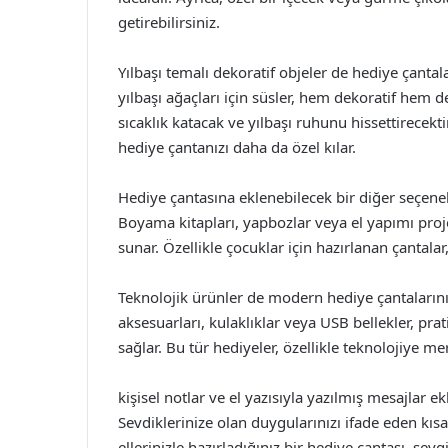
getirebilirsiniz.
Yılbaşı temalı dekoratif objeler de hediye çantal
yılbaşı ağaçları için süsler, hem dekoratif hem de
sıcaklık katacak ve yılbaşı ruhunu hissettirecektir
hediye çantanızı daha da özel kılar.
Hediye çantasına eklenebilecek bir diğer seçenek i
Boyama kitapları, yapbozlar veya el yapımı proje
sunar. Özellikle çocuklar için hazırlanan çantalar
Teknolojik ürünler de modern hediye çantalarının 
aksesuarları, kulaklıklar veya USB bellekler, pr
sağlar. Bu tür hediyeler, özellikle teknolojiye mer
kişisel notlar ve el yazısıyla yazılmış mesajlar e
Sevdiklerinize olan duygularınızı ifade eden kısa
ellerinizle hazırladığınız bir hediye çantası, sevg