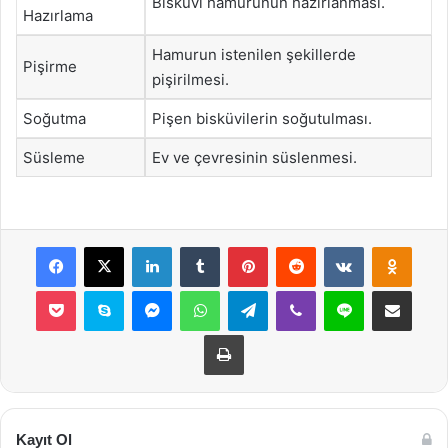
Bisküvi hamurunun hazırlanması.
Hazırlama
Hamurun istenilen şekillerde
Pişirme
pişirilmesi.
Soğutma
Pişen bisküvilerin soğutulması.
Süsleme
Ev ve çevresinin süslenmesi.
Facebook
X
LinkedIn
Tumblr
Pinterest
Reddit
VKontakte
Odnok
Pocket
Skype
Messenger
WhatsApp
Telegram
Viber
Line
E-Posta ile payla
Yazdır
Kayıt Ol