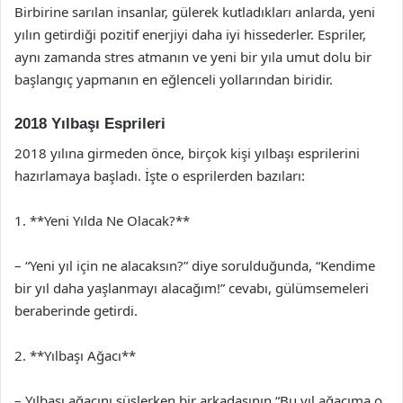
Birbirine sarılan insanlar, gülerek kutladıkları anlarda, yeni
yılın getirdiği pozitif enerjiyi daha iyi hissederler. Espriler,
aynı zamanda stres atmanın ve yeni bir yıla umut dolu bir
başlangıç yapmanın en eğlenceli yollarından biridir.
2018 Yılbaşı Esprileri
2018 yılına girmeden önce, birçok kişi yılbaşı esprilerini
hazırlamaya başladı. İşte o esprilerden bazıları:
1. **Yeni Yılda Ne Olacak?**
– “Yeni yıl için ne alacaksın?” diye sorulduğunda, “Kendime
bir yıl daha yaşlanmayı alacağım!” cevabı, gülümsemeleri
beraberinde getirdi.
2. **Yılbaşı Ağacı**
– Yılbaşı ağacını süslerken bir arkadaşının “Bu yıl ağacıma o