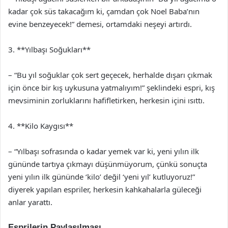
kadar çok süs takacağım ki, çamdan çok Noel Baba’nın
evine benzeyecek!” demesi, ortamdaki neşeyi artırdı.
3. **Yılbaşı Soğukları**
– “Bu yıl soğuklar çok sert geçecek, herhalde dışarı çıkmak
için önce bir kış uykusuna yatmalıyım!” şeklindeki espri, kış
mevsiminin zorluklarını hafifletirken, herkesin içini ısıttı.
4. **Kilo Kaygısı**
– “Yılbaşı sofrasında o kadar yemek var ki, yeni yılın ilk
gününde tartıya çıkmayı düşünmüyorum, çünkü sonuçta
yeni yılın ilk gününde ‘kilo’ değil ‘yeni yıl’ kutluyoruz!”
diyerek yapılan espriler, herkesin kahkahalarla güleceği
anlar yarattı.
Esprilerin Paylaşılması