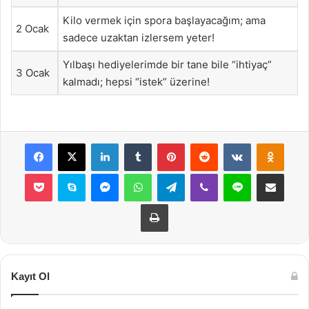
Kilo vermek için spora başlayacağım; ama
2 Ocak
sadece uzaktan izlersem yeter!
Yılbaşı hediyelerimde bir tane bile “ihtiyaç”
3 Ocak
kalmadı; hepsi “istek” üzerine!
Facebook
X
LinkedIn
Tumblr
Pinterest
Reddit
VKontakte
Odnok
Pocket
Skype
Messenger
WhatsApp
Telegram
Viber
Line
E-Posta ile payla
Yazdır
Kayıt Ol