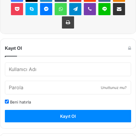
Pocket
Skype
Messenger
WhatsApp
Telegram
Viber
Line
E-Posta ile payla
Yazdır
Kayıt Ol
Unuttunuz mu?
Beni hatırla
Kayıt Ol