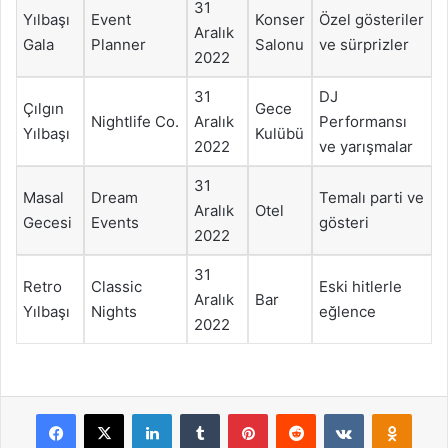
31
Yılbaşı
Event
Konser
Özel gösteriler
Aralık
Gala
Planner
Salonu
ve sürprizler
2022
31
DJ
Çılgın
Gece
Nightlife Co.
Aralık
Performansı
Yılbaşı
Kulübü
2022
ve yarışmalar
31
Masal
Dream
Temalı parti ve
Aralık
Otel
Gecesi
Events
gösteri
2022
31
Retro
Classic
Eski hitlerle
Aralık
Bar
Yılbaşı
Nights
eğlence
2022
Facebook
X
LinkedIn
Tumblr
Pinterest
Reddit
VKontakte
Odnok