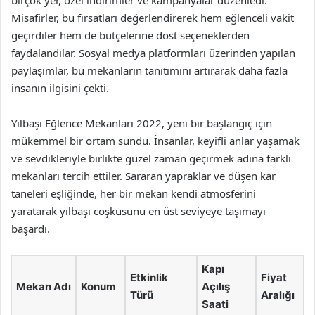
birçok yer, özel indirimler ve kampanyalar düzenledi.
Misafirler, bu fırsatları değerlendirerek hem eğlenceli vakit
geçirdiler hem de bütçelerine dost seçeneklerden
faydalandılar. Sosyal medya platformları üzerinden yapılan
paylaşımlar, bu mekanların tanıtımını artırarak daha fazla
insanın ilgisini çekti.
Yılbaşı Eğlence Mekanları 2022, yeni bir başlangıç için
mükemmel bir ortam sundu. İnsanlar, keyifli anlar yaşamak
ve sevdikleriyle birlikte güzel zaman geçirmek adına farklı
mekanları tercih ettiler. Sararan yapraklar ve düşen kar
taneleri eşliğinde, her bir mekan kendi atmosferini
yaratarak yılbaşı coşkusunu en üst seviyeye taşımayı
başardı.
Kapı
Etkinlik
Fiyat
Mekan Adı
Konum
Açılış
Türü
Aralığı
Saati