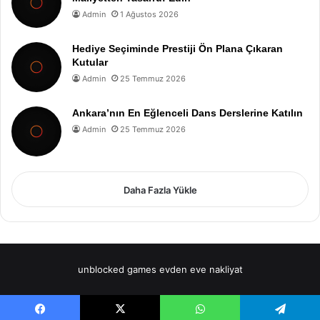
Admin
1 Ağustos 2026
Hediye Seçiminde Prestiji Ön Plana Çıkaran
Kutular
Admin
25 Temmuz 2026
Ankara’nın En Eğlenceli Dans Derslerine Katılın
Admin
25 Temmuz 2026
Daha Fazla Yükle
unblocked games
evden eve nakliyat