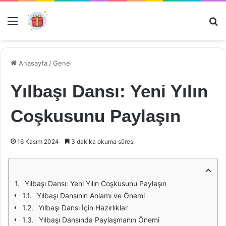
Menü
Ar
Anasayfa
/
Genel
Yılbaşı Dansı: Yeni Yılın
Coşkusunu Paylaşın
16 Kasım 2024
3 dakika okuma süresi
Yılbaşı Dansı: Yeni Yılın Coşkusunu Paylaşın
Yılbaşı Dansının Anlamı ve Önemi
Yılbaşı Dansı İçin Hazırlıklar
Yılbaşı Dansında Paylaşmanın Önemi