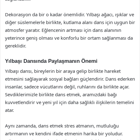
Dekorasyon da bir o kadar önemlidir. Yılbaşı ağacı, ışıklar ve
diğer süslemelerle birlikte, kutlama alanı dans için uygun bir
atmosfer yaratır. Eğlencenin artması için dans alanının
yeterince geniş olması ve konforlu bir ortam sağlanması da
gereklidir.
Yılbaşı Dansında Paylaşmanın Önemi
Yılbaşı dansı, bireylerin bir araya gelip birlikte hareket
etmesini sağlayarak sosyal bağları güçlendirir. Dans ederken
insanlar, sadece vücutlarını değil, ruhlarını da birlikte açar.
Sevdiklerimizle birlikte dans etmek, aramızdaki bağı
kuvvetlendirir ve yeni yıl için daha sağlıklı ilişkilerin temelini
atar.
Aynı zamanda, dans etmek stres atmanın, mutluluğu
artırmanın ve kendini ifade etmenin harika bir yoludur.