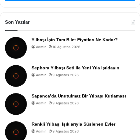
Son Yazılar
Yılbaşı İçin Tam Bilet Fiyatları Ne Kadar?
Admin
10 Ağustos 2026
Sephora Yılbaşı Seti ile Yeni Yıla Işıldayın
Admin
9 Ağustos 2026
Sapanca’da Unutulmaz Bir Yılbaşı Kutlaması
Admin
9 Ağustos 2026
Renkli Yılbaşı Işıklarıyla Süslenen Evler
Admin
9 Ağustos 2026