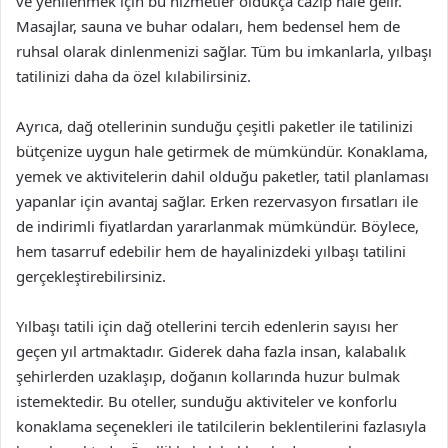
ve yenilenmek için bu hizmetler oldukça cazip hale gelir.
Masajlar, sauna ve buhar odaları, hem bedensel hem de
ruhsal olarak dinlenmenizi sağlar. Tüm bu imkanlarla, yılbaşı
tatilinizi daha da özel kılabilirsiniz.
Ayrıca, dağ otellerinin sunduğu çeşitli paketler ile tatilinizi
bütçenize uygun hale getirmek de mümkündür. Konaklama,
yemek ve aktivitelerin dahil olduğu paketler, tatil planlaması
yapanlar için avantaj sağlar. Erken rezervasyon fırsatları ile
de indirimli fiyatlardan yararlanmak mümkündür. Böylece,
hem tasarruf edebilir hem de hayalinizdeki yılbaşı tatilini
gerçekleştirebilirsiniz.
Yılbaşı tatili için dağ otellerini tercih edenlerin sayısı her
geçen yıl artmaktadır. Giderek daha fazla insan, kalabalık
şehirlerden uzaklaşıp, doğanın kollarında huzur bulmak
istemektedir. Bu oteller, sunduğu aktiviteler ve konforlu
konaklama seçenekleri ile tatilcilerin beklentilerini fazlasıyla