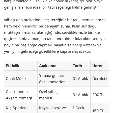
karşılamaktadır. Özellikle kalabalık arkadaş grupları veya
geniş aileler için ideal bir tatil seçeneği haline gelmiştir.
yılbaşı dağ otellerinde geçireceğiniz bir tatil, hem eğlenceli
hem de dinlendirici bir deneyim sunar. Kışın sunduğu
muhteşem manzaralar eşliğinde, sevdiklerinizle birlikte
geçireceğiniz zaman, bu tatili unutulmaz kılacaktır. Yeni yıla
böyle bir başlangıç yapmak, hayatınıza enerji katacak ve
yeni yılın getireceği güzelliklere kapı aralayacaktır.
Etkinlik
Açıklama
Tarih
Ücret
Yılbaşı gecesi
Canlı Müzik
31 Aralık
Ücretsiz
özel konserler
Gastronomik
Özel yılbaşı
31 Aralık
200 TL
Akşam Yemeği
menüsü
Kış Sporları
Kayak, kızak ve
1 Ocak –
150 TL