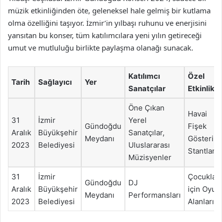
müzik etkinliğinden öte, geleneksel hale gelmiş bir kutlama
olma özelliğini taşıyor. İzmir’in yılbaşı ruhunu ve enerjisini
yansıtan bu konser, tüm katılımcılara yeni yılın getireceği
umut ve mutluluğu birlikte paylaşma olanağı sunacak.
Katılımcı
Özel
Tarih
Sağlayıcı
Yer
Sanatçılar
Etkinlikle
Öne Çıkan
Havai
31
İzmir
Yerel
Gündoğdu
Fişek
Aralık
Büyükşehir
Sanatçılar,
Meydanı
Gösterisi,
2023
Belediyesi
Uluslararası
Stantlar
Müzisyenler
31
İzmir
Çocuklar
Gündoğdu
DJ
Aralık
Büyükşehir
için Oyun
Meydanı
Performansları
2023
Belediyesi
Alanları