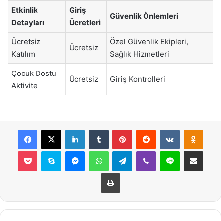
Etkinlik
Giriş
Güvenlik Önlemleri
Detayları
Ücretleri
Ücretsiz
Özel Güvenlik Ekipleri,
Ücretsiz
Katılım
Sağlık Hizmetleri
Çocuk Dostu
Ücretsiz
Giriş Kontrolleri
Aktivite
Facebook
X
LinkedIn
Tumblr
Pinterest
Reddit
VKontakte
Odnok
Pocket
Skype
Messenger
WhatsApp
Telegram
Viber
Line
E-Posta ile payla
Yazdır