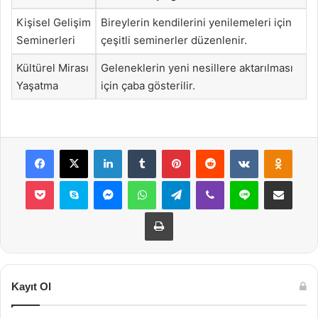
Kişisel Gelişim
Bireylerin kendilerini yenilemeleri için
Seminerleri
çeşitli seminerler düzenlenir.
Kültürel Mirası
Geleneklerin yeni nesillere aktarılması
Yaşatma
için çaba gösterilir.
Facebook
X
LinkedIn
Tumblr
Pinterest
Reddit
VKontakte
Odnok
Pocket
Skype
Messenger
WhatsApp
Telegram
Viber
Line
E-Posta ile payla
Yazdır
Kayıt Ol