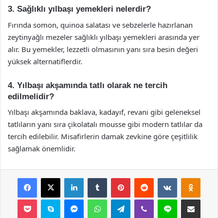
3. Sağlıklı yılbaşı yemekleri nelerdir?
Fırında somon, quinoa salatası ve sebzelerle hazırlanan
zeytinyağlı mezeler sağlıklı yılbaşı yemekleri arasında yer
alır. Bu yemekler, lezzetli olmasının yanı sıra besin değeri
yüksek alternatiflerdir.
4. Yılbaşı akşamında tatlı olarak ne tercih
edilmelidir?
Yılbaşı akşamında baklava, kadayıf, revani gibi geleneksel
tatlıların yanı sıra çikolatalı mousse gibi modern tatlılar da
tercih edilebilir. Misafirlerin damak zevkine göre çeşitlilik
sağlamak önemlidir.
Facebook
X
LinkedIn
Tumblr
Pinterest
Reddit
VKontakte
Odnok
Pocket
Skype
Messenger
WhatsApp
Telegram
Viber
Line
E-Posta ile payla