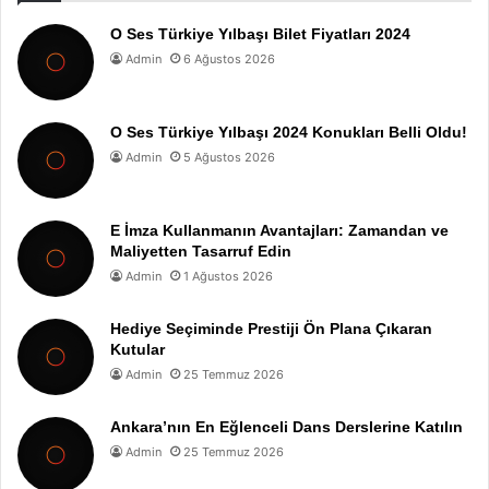
O Ses Türkiye Yılbaşı Bilet Fiyatları 2024
Admin
6 Ağustos 2026
O Ses Türkiye Yılbaşı 2024 Konukları Belli Oldu!
Admin
5 Ağustos 2026
E İmza Kullanmanın Avantajları: Zamandan ve
Maliyetten Tasarruf Edin
Admin
1 Ağustos 2026
Hediye Seçiminde Prestiji Ön Plana Çıkaran
Kutular
Admin
25 Temmuz 2026
Ankara’nın En Eğlenceli Dans Derslerine Katılın
Admin
25 Temmuz 2026