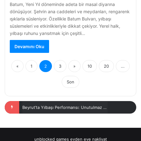
Batum, Yeni Yıl döneminde adeta bir masal diyarına
dönüşüyor. Şehrin ana caddeleri ve meydanları, rengarenk
ışıklarla süsleniyor. Özellikle Batum Bulvarı, yılbaşı
süslemeleri ve etkinlikleriyle dikkat çekiyor. Yerel halk,
yılbaşı ruhunu yansıtmak için çeşitli…
Devamını Oku
«
1
2
3
»
10
20
...
Son
Yılbaşı İzmir Mekanları: 2023’ü Karşılamak İçin En İyi Yerler
unblocked games
evden eve nakliyat