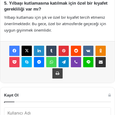
5. Yılbaşı kutlamasına katılmak için özel bir kıyafet
gerekliliği var mı?
Yılbaşı kutlaması için şık ve özel bir kıyafet tercih etmeniz
önerilmektedir. Bu gece, özel bir atmosferde geçeceği için
uygun giyinmek önemlidir.
Facebook
X
LinkedIn
Tumblr
Pinterest
Reddit
VKontakte
Odnok
Pocket
Skype
Messenger
WhatsApp
Telegram
Viber
Line
E-Posta ile payla
Yazdır
Kayıt Ol