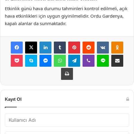
Etkinlik günü hava durumu tahminleri kontrol edilmeli, açık
hava etkinlikleri için uygun giyinilmelidir. Ordu Gardenya,
kapalı alanlar da sunmaktadır.
Facebook
X
LinkedIn
Tumblr
Pinterest
Reddit
VKontakte
Odnok
Pocket
Skype
Messenger
WhatsApp
Telegram
Viber
Line
E-Posta ile payla
Yazdır
Kayıt Ol