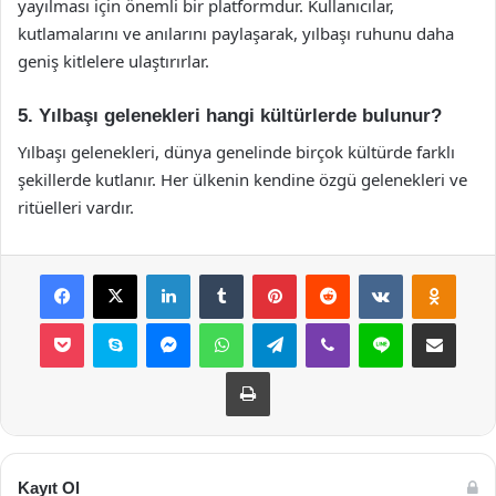
yayılması için önemli bir platformdur. Kullanıcılar,
kutlamalarını ve anılarını paylaşarak, yılbaşı ruhunu daha
geniş kitlelere ulaştırırlar.
5. Yılbaşı gelenekleri hangi kültürlerde bulunur?
Yılbaşı gelenekleri, dünya genelinde birçok kültürde farklı
şekillerde kutlanır. Her ülkenin kendine özgü gelenekleri ve
ritüelleri vardır.
Facebook
X
LinkedIn
Tumblr
Pinterest
Reddit
VKontakte
Odnok
Pocket
Skype
Messenger
WhatsApp
Telegram
Viber
Line
E-Posta ile payla
Yazdır
Kayıt Ol