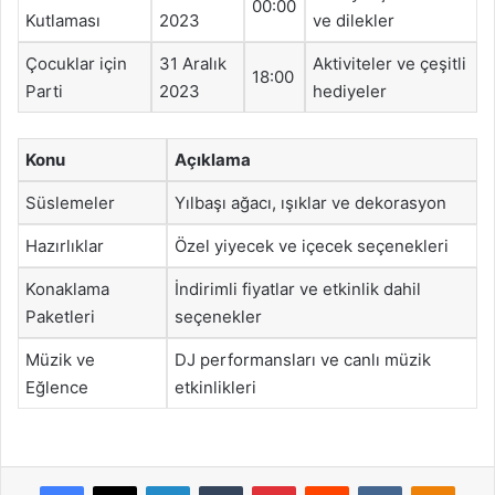
00:00
Kutlaması
2023
ve dilekler
Çocuklar için
31 Aralık
Aktiviteler ve çeşitli
18:00
Parti
2023
hediyeler
Konu
Açıklama
Süslemeler
Yılbaşı ağacı, ışıklar ve dekorasyon
Hazırlıklar
Özel yiyecek ve içecek seçenekleri
Konaklama
İndirimli fiyatlar ve etkinlik dahil
Paketleri
seçenekler
Müzik ve
DJ performansları ve canlı müzik
Eğlence
etkinlikleri
Facebook
X
LinkedIn
Tumblr
Pinterest
Reddit
VKontakte
Odnok