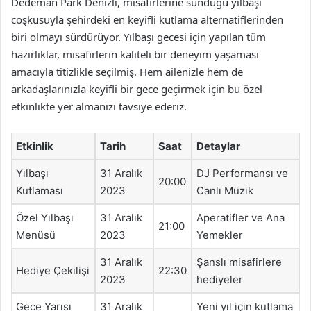
Dedeman Park Denizli, misafirlerine sunduğu yılbaşı
coşkusuyla şehirdeki en keyifli kutlama alternatiflerinden
biri olmayı sürdürüyor. Yılbaşı gecesi için yapılan tüm
hazırlıklar, misafirlerin kaliteli bir deneyim yaşaması
amacıyla titizlikle seçilmiş. Hem ailenizle hem de
arkadaşlarınızla keyifli bir gece geçirmek için bu özel
etkinlikte yer almanızı tavsiye ederiz.
Etkinlik
Tarih
Saat
Detaylar
Yılbaşı
31 Aralık
DJ Performansı ve
20:00
Kutlaması
2023
Canlı Müzik
Özel Yılbaşı
31 Aralık
Aperatifler ve Ana
21:00
Menüsü
2023
Yemekler
31 Aralık
Şanslı misafirlere
Hediye Çekilişi
22:30
2023
hediyeler
Gece Yarısı
31 Aralık
Yeni yıl için kutlama