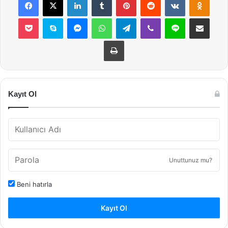
Pocket
Skype
Messenger
WhatsApp
Telegram
Viber
Line
E-Posta ile payla
Yazdır
Kayıt Ol
Unuttunuz mu?
Beni hatırla
Kayıt Ol