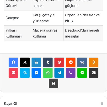
Görevi
almak
güçlenir
Karşı çeteyle
Öğrenilen dersler ve
Çatışma
yüzleşme
birlik
Yılbaşı
Macera sonrası
Deadpool’dan neşeli
Kutlaması
kutlama
mesajlar
Facebook
X
LinkedIn
Tumblr
Pinterest
Reddit
VKontakte
Odnok
Pocket
Skype
Messenger
WhatsApp
Telegram
Viber
Line
E-Posta ile payla
Yazdır
Kayıt Ol