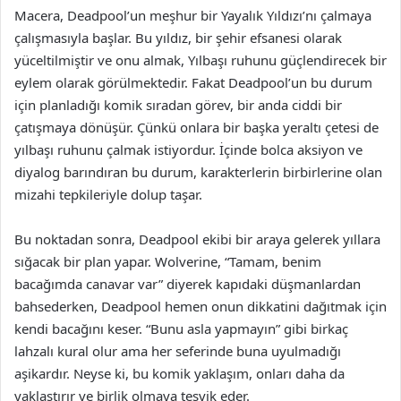
Macera, Deadpool’un meşhur bir Yayalık Yıldızı’nı çalmaya
çalışmasıyla başlar. Bu yıldız, bir şehir efsanesi olarak
yüceltilmiştir ve onu almak, Yılbaşı ruhunu güçlendirecek bir
eylem olarak görülmektedir. Fakat Deadpool’un bu durum
için planladığı komik sıradan görev, bir anda ciddi bir
çatışmaya dönüşür. Çünkü onlara bir başka yeraltı çetesi de
yılbaşı ruhunu çalmak istiyordur. İçinde bolca aksiyon ve
diyalog barındıran bu durum, karakterlerin birbirlerine olan
mizahi tepkileriyle dolup taşar.
Bu noktadan sonra, Deadpool ekibi bir araya gelerek yıllara
sığacak bir plan yapar. Wolverine, “Tamam, benim
bacağımda canavar var” diyerek kapıdaki düşmanlardan
bahsederken, Deadpool hemen onun dikkatini dağıtmak için
kendi bacağını keser. “Bunu asla yapmayın” gibi birkaç
lahzalı kural olur ama her seferinde buna uyulmadığı
aşikardır. Neyse ki, bu komik yaklaşım, onları daha da
yaklaştırır ve birlik olmaya teşvik eder.