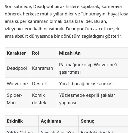
Son sahnede, Deadpool biraz hislere kapılarak, kameraya
dönerek herkese mutlu yıllar diler ve “Unutmayın, hayat kısa
ama süper kahraman olmak daha kısa” der. Bu an,
izleyenicilerin kalbini ısıtarak, Deadpool’un az çok neşeli
ama absürt dünyasında bir dönüşüm sağladığını gösterir.
Karakter
Rol
Mizahi An
Parmağını kesip Wolverine’i
Deadpool
Kahraman
şaşırtması
Wolverine
Destek
Yaralı bacağını kıskanması
Spider-
Komik
Yüzleşmede esprili şakalar
Man
destek
yapması
Etkinlik
Açıklama
Sonuç
Yıldız Çalma
Yayalık Yıldızı’nı
Ekipteki dostluk