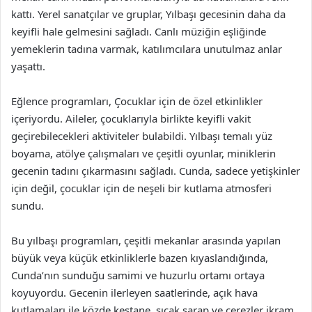
kattı. Yerel sanatçılar ve gruplar, Yılbaşı gecesinin daha da
keyifli hale gelmesini sağladı. Canlı müziğin eşliğinde
yemeklerin tadına varmak, katılımcılara unutulmaz anlar
yaşattı.
Eğlence programları, Çocuklar için de özel etkinlikler
içeriyordu. Aileler, çocuklarıyla birlikte keyifli vakit
geçirebilecekleri aktiviteler bulabildi. Yılbaşı temalı yüz
boyama, atölye çalışmaları ve çeşitli oyunlar, miniklerin
gecenin tadını çıkarmasını sağladı. Cunda, sadece yetişkinler
için değil, çocuklar için de neşeli bir kutlama atmosferi
sundu.
Bu yılbaşı programları, çeşitli mekanlar arasında yapılan
büyük veya küçük etkinliklerle bazen kıyaslandığında,
Cunda’nın sunduğu samimi ve huzurlu ortamı ortaya
koyuyordu. Gecenin ilerleyen saatlerinde, açık hava
kutlamaları ile közde kestane, sıcak şarap ve çerezler ikram