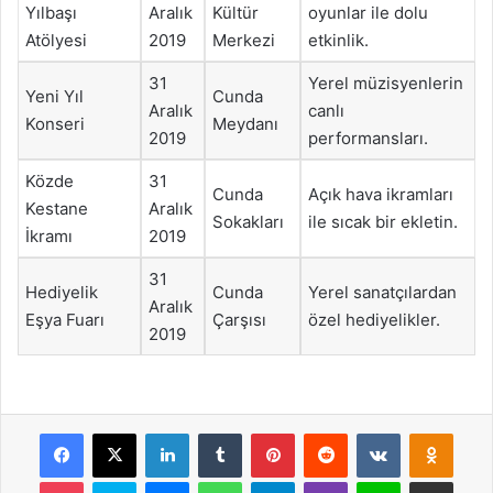
Yılbaşı
Aralık
Kültür
oyunlar ile dolu
Atölyesi
2019
Merkezi
etkinlik.
31
Yerel müzisyenlerin
Yeni Yıl
Cunda
Aralık
canlı
Konseri
Meydanı
2019
performansları.
Közde
31
Cunda
Açık hava ikramları
Kestane
Aralık
Sokakları
ile sıcak bir ekletin.
İkramı
2019
31
Hediyelik
Cunda
Yerel sanatçılardan
Aralık
Eşya Fuarı
Çarşısı
özel hediyelikler.
2019
Facebook
X
LinkedIn
Tumblr
Pinterest
Reddit
VKontakte
Odnok
Pocket
Skype
Messenger
WhatsApp
Telegram
Viber
Line
E-Posta ile payla