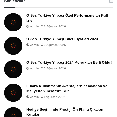
Son Yazılar
O Ses Türkiye Yılbaşı Özel Performansları Full
İzle
Admin
6 Ağustos 2026
O Ses Türkiye Yılbaşı Bilet Fiyatları 2024
Admin
6 Ağustos 2026
O Ses Türkiye Yılbaşı 2024 Konukları Belli Oldu!
Admin
5 Ağustos 2026
E İmza Kullanmanın Avantajları: Zamandan ve
Maliyetten Tasarruf Edin
Admin
1 Ağustos 2026
Hediye Seçiminde Prestiji Ön Plana Çıkaran
Kutular