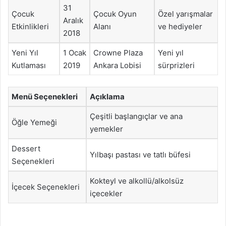
31
Çocuk
Çocuk Oyun
Özel yarışmalar
Aralık
Etkinlikleri
Alanı
ve hediyeler
2018
Yeni Yıl
1 Ocak
Crowne Plaza
Yeni yıl
Kutlaması
2019
Ankara Lobisi
sürprizleri
Menü Seçenekleri
Açıklama
Çeşitli başlangıçlar ve ana
Öğle Yemeği
yemekler
Dessert
Yılbaşı pastası ve tatlı büfesi
Seçenekleri
Kokteyl ve alkollü/alkolsüz
İçecek Seçenekleri
içecekler