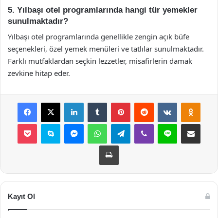
5. Yılbaşı otel programlarında hangi tür yemekler
sunulmaktadır?
Yılbaşı otel programlarında genellikle zengin açık büfe
seçenekleri, özel yemek menüleri ve tatlılar sunulmaktadır.
Farklı mutfaklardan seçkin lezzetler, misafirlerin damak
zevkine hitap eder.
Facebook
X
LinkedIn
Tumblr
Pinterest
Reddit
VKontakte
Odnok
Pocket
Skype
Messenger
WhatsApp
Telegram
Viber
Line
E-Posta ile payla
Yazdır
Kayıt Ol