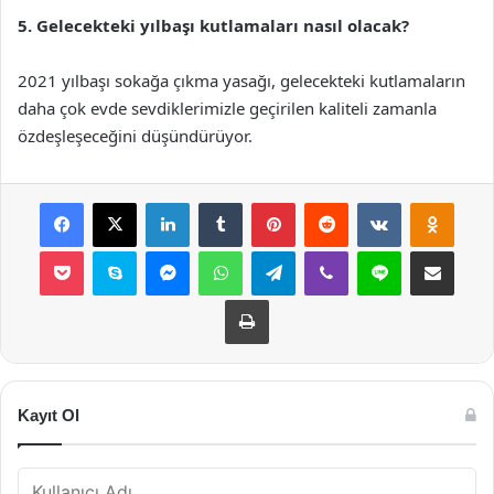
5. Gelecekteki yılbaşı kutlamaları nasıl olacak?
2021 yılbaşı sokağa çıkma yasağı, gelecekteki kutlamaların
daha çok evde sevdiklerimizle geçirilen kaliteli zamanla
özdeşleşeceğini düşündürüyor.
Facebook
X
LinkedIn
Tumblr
Pinterest
Reddit
VKontakte
Odnok
Pocket
Skype
Messenger
WhatsApp
Telegram
Viber
Line
E-Posta ile payla
Yazdır
Kayıt Ol