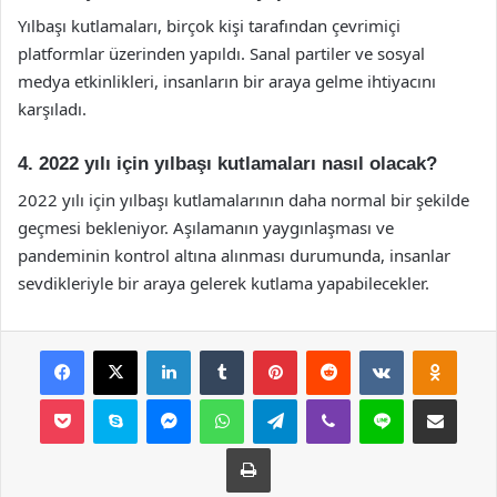
Yılbaşı kutlamaları, birçok kişi tarafından çevrimiçi
platformlar üzerinden yapıldı. Sanal partiler ve sosyal
medya etkinlikleri, insanların bir araya gelme ihtiyacını
karşıladı.
4. 2022 yılı için yılbaşı kutlamaları nasıl olacak?
2022 yılı için yılbaşı kutlamalarının daha normal bir şekilde
geçmesi bekleniyor. Aşılamanın yaygınlaşması ve
pandeminin kontrol altına alınması durumunda, insanlar
sevdikleriyle bir araya gelerek kutlama yapabilecekler.
Facebook
X
LinkedIn
Tumblr
Pinterest
Reddit
VKontakte
Odnok
Pocket
Skype
Messenger
WhatsApp
Telegram
Viber
Line
E-Posta ile payla
Yazdır