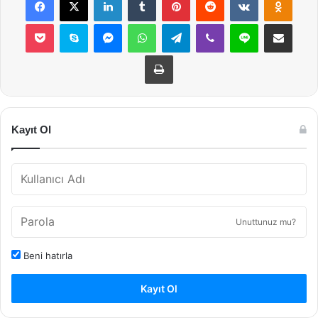
Pocket
Skype
Messenger
WhatsApp
Telegram
Viber
Line
E-Posta ile payla
Yazdır
Kayıt Ol
Unuttunuz mu?
Beni hatırla
Kayıt Ol