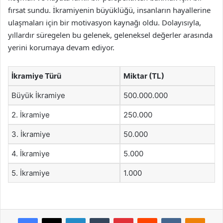
fırsat sundu. İkramiyenin büyüklüğü, insanların hayallerine
ulaşmaları için bir motivasyon kaynağı oldu. Dolayısıyla,
yıllardır süregelen bu gelenek, geleneksel değerler arasında
yerini korumaya devam ediyor.
İkramiye Türü
Miktar (TL)
Büyük İkramiye
500.000.000
2. İkramiye
250.000
3. İkramiye
50.000
4. İkramiye
5.000
5. İkramiye
1.000
Facebook
X
LinkedIn
Tumblr
Pinterest
Reddit
VKontakte
Odnok