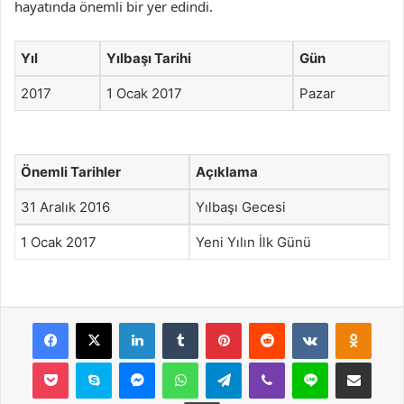
hayatında önemli bir yer edindi.
Yıl
Yılbaşı Tarihi
Gün
2017
1 Ocak 2017
Pazar
Önemli Tarihler
Açıklama
31 Aralık 2016
Yılbaşı Gecesi
1 Ocak 2017
Yeni Yılın İlk Günü
Facebook
X
LinkedIn
Tumblr
Pinterest
Reddit
VKontakte
Odnok
Pocket
Skype
Messenger
WhatsApp
Telegram
Viber
Line
E-Posta ile payla
Yazdır